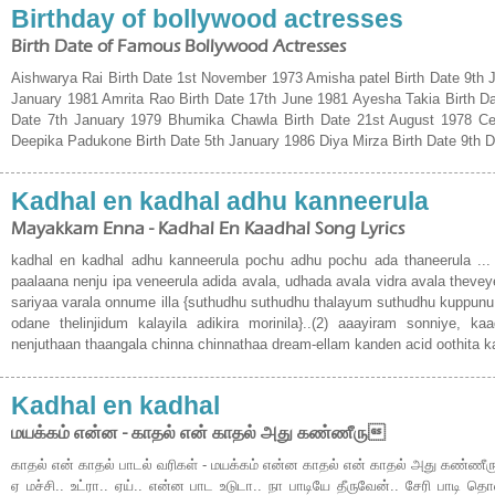
Birthday of bollywood actresses
Birth Date of Famous Bollywood Actresses
Aishwarya Rai Birth Date 1st November 1973 Amisha patel Birth Date 9th J
January 1981 Amrita Rao Birth Date 17th June 1981 Ayesha Takia Birth Da
Date 7th January 1979 Bhumika Chawla Birth Date 21st August 1978 Celi
Deepika Padukone Birth Date 5th January 1986 Diya Mirza Birth Date 9th 
Kadhal en kadhal adhu kanneerula
Mayakkam Enna - Kadhal En Kaadhal Song Lyrics
kadhal en kadhal adhu kanneerula pochu adhu pochu ada thaneerula ..
paalaana nenju ipa veneerula adida avala, udhada avala vidra avala theveye
sariyaa varala onnume illa {suthudhu suthudhu thalayum suthudhu kuppunu
odane thelinjidum kalayila adikira morinila}..(2) aaayiram sonniye, k
nenjuthaan thaangala chinna chinnathaa dream-ellam kanden acid oothita k
Kadhal en kadhal
மயக்கம் என்ன - காதல் என் காதல் அது கண்ணீரு
காதல் என் காதல் பாடல் வரிகள் - மயக்கம் என்ன காதல் என் காதல் அது கண்ணீர
ஏ மச்சி.. உட்ரா.. ஏய்.. என்ன பாட உடுடா.. நா பாடியே தீருவேன்.. சேரி பாடி