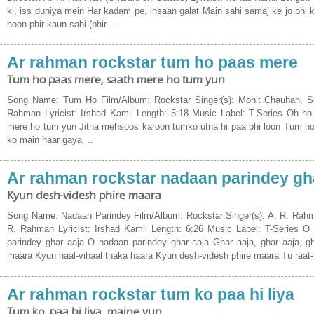
ki, iss duniya mein Har kadam pe, insaan galat Main sahi samaj ke jo bhi 
hoon phir kaun sahi (phir ..
Ar rahman rockstar tum ho paas mere
Tum ho paas mere, saath mere ho tum yun
Song Name: Tum Ho Film/Album: Rockstar Singer(s): Mohit Chauhan, Su
Rahman Lyricist: Irshad Kamil Length: 5:18 Music Label: T-Series Oh h
mere ho tum yun Jitna mehsoos karoon tumko utna hi paa bhi loon Tum ho 
ko main haar gaya ..
Ar rahman rockstar nadaan parindey gh
Kyun desh-videsh phire maara
Song Name: Nadaan Parindey Film/Album: Rockstar Singer(s): A. R. Rahm
R. Rahman Lyricist: Irshad Kamil Length: 6:26 Music Label: T-Series O
parindey ghar aaja O nadaan parindey ghar aaja Ghar aaja, ghar aaja, gh
maara Kyun haal-vihaal thaka haara Kyun desh-videsh phire maara Tu raat-b
Ar rahman rockstar tum ko paa hi liya
Tum ko, paa hi liya, maine yun