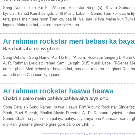
Song Name: Tum Ko Film/Album: Rockstar Singer(s): Kavita Subrama
Lyricist: Irshad Kamil Length: 5:48 Music Label: T-Series Tum ko, paa hi 
tera, paas main tere hoon Tum ko, paa hi liya, paa hi liya Maine yun Tum
lagaale Main toh hui, ab tere hawaale Aa aa ..
Ar rahman rockstar meri bebasi ka baya
Bas chal raha na iss ghadi
Song Details:- Song Name: Aur Ho Film/Album: Rockstar Singer(s): Mohit 
A. R. Rahman Lyricist: Irshad Kamil Length: 5:35 Music Label: T-Series Me
na iss ghadi Meri bebasi ka bayaan hai, bas chal raha na iss ghadi Ras 
aa todh doon Chahoon kya jaanu ..
Ar rahman rockstar haawa haawa
Chakri si pairo mein pahiya pahiya aiya aiya oho
Song Details:- Song Name: Haawa Haawa Film/Album: Rockstar Singer(s):
Shah, Suvi Suresh, Shalini Music Director: A. R. Rahman Lyricist: Irsha
Series Chakri si pairo mein pahiya pahiya aiya aiya oho Aasmaan sarpat 
o o Rani ghoome ghoome gore gore pairo se Chik ..