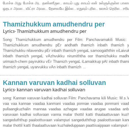
போச்சு அது போச்சு அட தண்ணீருல.. காயம் புது காயம் என் உள்ளுக்குள்ள பால
ஒதடா அவல.. விட்ரா அவல.. தேவையே இல்ல.. எதுவும் புரில.. உலகம் தெரில.. சரி
Thamizhukkum amudhendru per
Lyrics- Thamizhukkum amudhendru per
Song: Thamizhukkum amudhendru per Film: Panchavarnakili Music: 
Thamizhukkum amudhendru pEr andhath thamizh inbath thamizh ye
Thamizhukku nilavendru pEr inbath thamizh yengaL samoogaththin viLaiv
inbath thamizh yengaL vAzhvukku nirumiththa oor thamizhukku madh
urimaich-chem payirukku vEr Thamizh yengaL iLamaikkup pAl inbath thami
thamizh yengaL uyarvukku vAn inbath thamizh ..
Kannan varuvan kadhai solluvan
Lyrics- kannan varuvan kadhai solluvan
song: Kannan varuvan kadhai solluvan Film: Panchavarna kili Music: M.s.
vaa vaa kannae vaadaa kanmani vaadaa ponnae vaadaa ponmani vaad
pullaangkuzhalin mannaa vaadaa azhagae vaadaa arugae vaadaa an
varuvaan kadhai solluvaan vanna malar thottil katti thaalaattuvaan kuz
sangeduththup paaloottuvaan valampuri sangeduththup paaloottuvaan kan
malar thottil katti thaalaattuvaan kuzhaleduppaan paattisaippaan valampuri