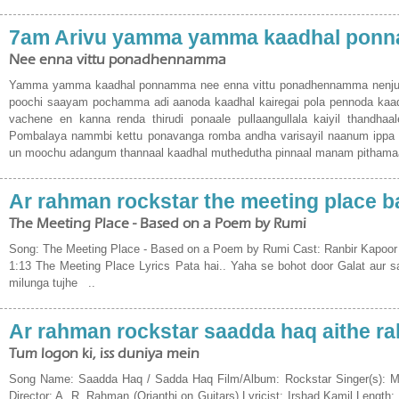
7am Arivu yamma yamma kaadhal pon
Nee enna vittu ponadhennamma
Yamma yamma kaadhal ponnamma nee enna vittu ponadhennamma nenju
poochi saayam pochamma adi aanoda kaadhal kairegai pola pennoda kaadh
vachene en kanna renda thirudi ponaale pullaangullala kaiyil thandh
Pombalaya nammbi kettu ponavanga romba andha varisayil naanum ippa 
un moochu adangum thannaal kaadhal muthedutha pinnaal manam pithama
Ar rahman rockstar the meeting place 
The Meeting Place - Based on a Poem by Rumi
Song: The Meeting Place - Based on a Poem by Rumi Cast: Ranbir Kapoor 
1:13 The Meeting Place Lyrics Pata hai.. Yaha se bohot door Galat aur 
milunga tujhe ..
Ar rahman rockstar saadda haq aithe ra
Tum logon ki, iss duniya mein
Song Name: Saadda Haq / Sadda Haq Film/Album: Rockstar Singer(s): Moh
Director: A. R. Rahman (Orianthi on Guitars) Lyricist: Irshad Kamil Length